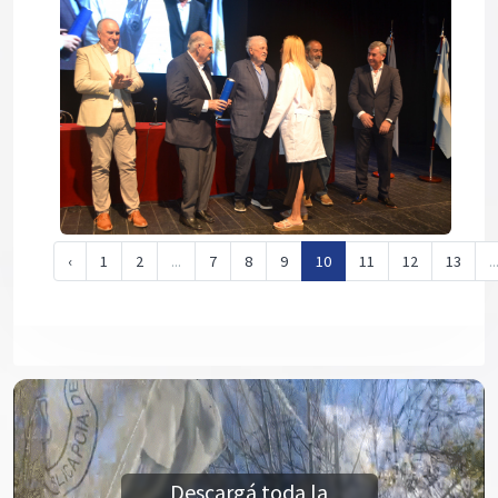
‹
1
2
...
7
8
9
10
11
12
13
..
Descargá toda la