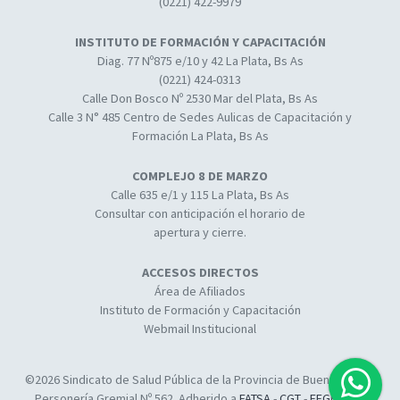
(0221) 422-9979
INSTITUTO DE FORMACIÓN Y CAPACITACIÓN
Diag. 77 Nº875 e/10 y 42 La Plata, Bs As
(0221) 424-0313
Calle Don Bosco Nº 2530 Mar del Plata, Bs As
Calle 3 N° 485 Centro de Sedes Aulicas de Capacitación y
Formación La Plata, Bs As
COMPLEJO 8 DE MARZO
Calle 635 e/1 y 115 La Plata, Bs As
Consultar con anticipación el horario de
apertura y cierre.
ACCESOS DIRECTOS
Área de Afiliados
Instituto de Formación y Capacitación
Webmail Institucional
©2026 Sindicato de Salud Pública de la Provincia de Buenos Aires.
Personería Gremial Nº 562. Adherido a
FATSA
-
CGT
-
FEGEPPBA