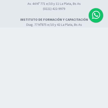
Av. 44 Nº 771 e/10 y 11 La Plata, Bs As
(0221) 422-9979
INSTITUTO DE FORMACIÓN Y CAPACITACIÓN
Diag. 77 Nº875 e/10 y 42 La Plata, Bs As
(0221) 424-0313
Calle Don Bosco Nº 2530 Mar del Plata, Bs As
Calle 3 N° 485 Centro de Sedes Aulicas de Capacitación y
Formación La Plata, Bs As
COMPLEJO 8 DE MARZO
Calle 635 e/1 y 115 La Plata, Bs As
Consultar con anticipación el horario de
apertura y cierre.
ACCESOS DIRECTOS
Área de Afiliados
Instituto de Formación y Capacitación
Webmail Institucional