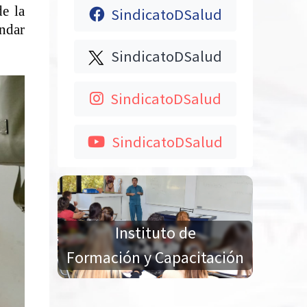
e la
SindicatoDSalud
indar
SindicatoDSalud
SindicatoDSalud
SindicatoDSalud
Instituto de
Formación y Capacitación