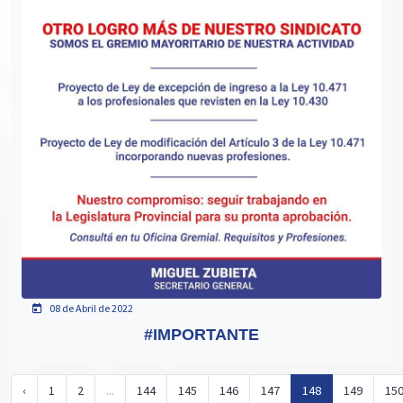
08 de Abril de 2022
#IMPORTANTE
‹
1
2
...
144
145
146
147
148
149
15