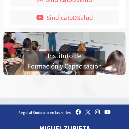
SindicatoDSalud
Instituto de
Formación y Capacitación
Seguí al Sindicato en las redes
MIGUEL ZUBIETA